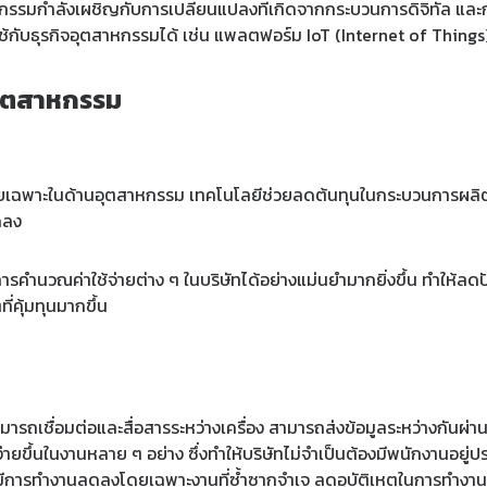
กรรมกำลังเผชิญกับการเปลี่ยนแปลงที่เกิดจากกระบวนการดิจิทัล และกา
ช้กับธุรกิจอุตสาหกรรมได้ เช่น แพลตฟอร์ม IoT (Internet of Things
จอุตสาหกรรม
เฉพาะในด้านอุตสาหกรรม เทคโนโลยีช่วยลดต้นทุนในกระบวนการผลิตใ
ดลง
รคำนวณค่าใช้จ่ายต่าง ๆ ในบริษัทได้อย่างแม่นยำมากยิ่งขึ้น ทำให้ลด
ี่คุ้มทุนมากขึ้น
ถเชื่อมต่อและสื่อสารระหว่างเครื่อง สามารถส่งข้อมูลระหว่างกันผ่านก
ด้ง่ายขึ้นในงานหลาย ๆ อย่าง ซึ่งทำให้บริษัทไม่จำเป็นต้องมีพนักงานอ
มีการทำงานลดลงโดยเฉพาะงานที่ซ้ำซากจำเจ ลดอุบัติเหตุในการทำงานกับ