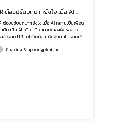
R ต้องปรับบทบาทยังไง เมื่อ AI
ลายเป็นเพื่อนร่วมทีม
 ต้องปรับบทบาทยังไง เมื่อ AI กลายเป็นเพื่อน
อ AI เข้ามามีบทบาทในองค์กรอย่าง
ิงจัง งาน HR ไม่ได้เหมือนเดิมอีกต่อไป จากเดิม
่ HR ทำหน้าที่ดูแลกระบวนการด้านบุคคลเป็นหลัก
Charida Sinphongphaisan
นนี้ AI เข้ามาช่วยวิเคราะห์ข้อมูล คัดกรองผู้สมัคร
ระเมินผลการทำงาน และคาดการณ์แนวโน้มต่าง
ได้อย่างแม่นยำมากขึ้น สิ่งนี้ทำให้ HR ต้องปรับ
บาทจาก “ผู้ปฏิบัติงาน” ไปสู่ “ผู้ออกแบบระบบ
ทำงานระหว่างคนกับ AI” การปรับตัวไม่ได้
ายถึงการให้ AI เข้ามาแทนที่ แต่คือการเข้าใจว่า
 เป็นเครื่องมือเชิงกลยุทธ์ที่ช่วยให้ H